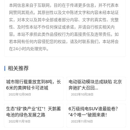
本网信息来自于互联网，目的在于传递更多信息，并不代表本
网赞同其观点。其原创性以及文中陈述文字和内容未经本站证
实，对本文以及其中全部或者部分内容、文字的真实性、完整
性、及时性本站不作任何保证或承诺，并请自行核实相关内
容。本站不承担此类作品侵权行为的直接责任及连带责任。如
若本网有任何内容侵犯您的权益，请及时联系我们，本站将会
在24小时内处理完毕。
相关推荐
城市限行载重放宽到8吨，长
电动驱动模块总成缺陷 北京
6米的黄牌轻卡可进城
奔驰扩大召回
EQA/EQB/EQC
2022年12月06日
2022年10月28日
生态“绿”换产业“红”！天鹅蓄
6万级纯电SUV谁最能卷？
电池的绿色发展之路
“4个唯一”破圈来袭！
2022年11月18日
2022年11月16日