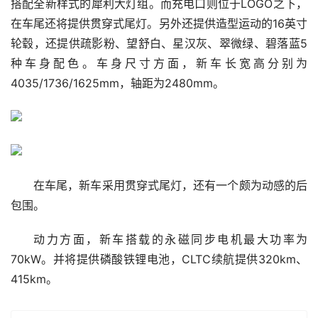
搭配全新样式的犀利大灯组。而充电口则位于LOGO之下，
在车尾还将提供贯穿式尾灯。另外还提供造型运动的16英寸
轮毂，还提供疏影粉、望舒白、星汉灰、翠微绿、碧落蓝5
种车身配色。车身尺寸方面，新车长宽高分别为
4035/1736/1625mm，轴距为2480mm。
在车尾，新车采用贯穿式尾灯，还有一个颇为动感的后
包围。
动力方面，新车搭载的永磁同步电机最大功率为
70kW。并将提供磷酸铁锂电池，CLTC续航提供320km、
415km。