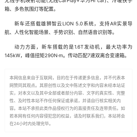
无线手机映射功能(无线CarPlay+华为Hi car)、冷暖扶手
箱、多色氛围灯等配置。
新车还搭载雄狮智云LION 5.0系统，支持AR实景导
航、人性化智能场景、手势识别、自然语音识别等。
动力方面，新车搭载的是1.6T发动机，最大功率为
145kW，峰值扭矩290N·m。传动匹配7速双离合变速箱。
本网信息来自于互联网，目的在于传递更多信息，并不代表本
网赞同其观点。其原创性以及文中陈述文字和内容未经本站证
实，对本文以及其中全部或者部分内容、文字的真实性、完整
性、及时性本站不作任何保证或承诺，并请自行核实相关内
容。本站不承担此类作品侵权行为的直接责任及连带责任。如
若本网有任何内容侵犯您的权益，请及时联系我们，本站将会
在24小时内处理完毕。