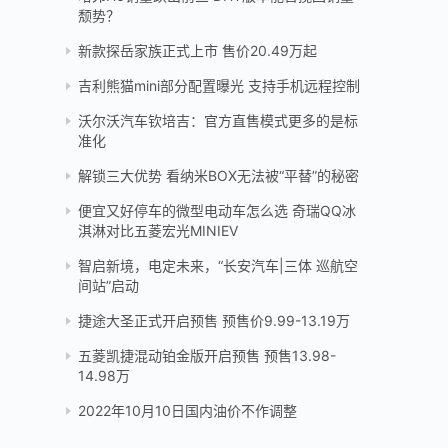
颓势？
新款探岳家族正式上市 售价20.49万起
吉利熊猫mini部分配置曝光 支持手机远程控制
沃尔沃汽车钦培吉：官方直售模式更多的是标
准化
解锁三大优势 看纳米BOX无法被“平替”的秘密
便宜又好停车的微型电动车怎么选 奇瑞QQ冰
淇淋对比五菱宏光MINIEV
智启新境，电定未来，“长安汽车|三体 巡航空
间站”启动
捷途大圣正式开启预售 预售价9.99-13.19万
五菱凯捷混动铂金版开启预售 预售13.98-
14.98万
2022年10月10日国内油价不作调整