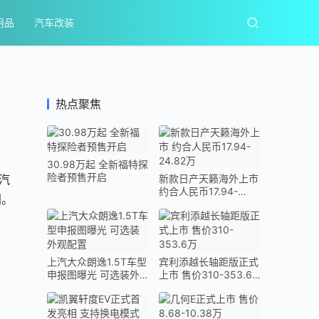
用品
汽车改装
热点聚焦
30.98万起 全新福特探
险者预售开启
汽
新款日产天籁海外上市
约合人民币17.94-
划。
24.82万
上汽大众朗逸1.5T车型
宾利添越长轴距版正式
申报图曝光 可选装外
上市 售价310-353.6
观配置
万