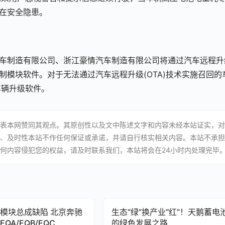
存在安全隐患。
汽车制造有限公司、浙江豪情汽车制造有限公司将通过汽车远程升
控制模块软件。对于无法通过汽车远程升级(OTA)技术实施召回的
车辆升级软件。
表本网赞同其观点。其原创性以及文中陈述文字和内容未经本站证实，对
、及时性本站不作任何保证或承诺，并请自行核实相关内容。本站不承担
何内容侵犯您的权益，请及时联系我们，本站将会在24小时内处理完毕
模块总成缺陷 北京奔驰
生态“绿”换产业“红”！天鹅蓄电
QA/EQB/EQC
的绿色发展之路