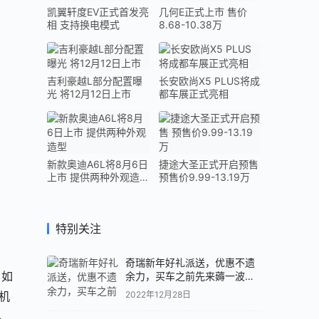
凯翼轩度EV正式首发亮
几何E正式上市 售价
相 支持换电模式
8.68-10.38万
吉利豪越L部分配置曝
长安欧尚X5 PLUS将成
光 将12月12日上市
都车展正式亮相
新款奥迪A6L将8月6日
捷途大圣正式开启预售
上市 提供两种外观造
预售价9.99-13.19万
型
特别关注
奇瑞新年好礼派送，优惠不遗
。如
余力，买车之前先来薅一波羊
毛吧！
机
2022年12月28日
尽