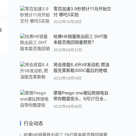
零百加速3.9秒预计11月开始交
付 哪吒S实拍
2022年10月28日
东
哈弗H6销量跌出前三 DHT版
本能否挽回销量颓势？
2022年09月23日
将会搭载6.4升V8发动机 燃油
版克莱斯勒300C最后的绝唱
2022年09月19日
摩兽Pesgo one潮玩跨骑电自
带你酷耍街头，9月27日全球
首发！
2022年09月26日
行业动态
哈弗H6销量跌出前三 DHT版本能否挽回销量