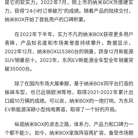
是它的软实力。2022年7月，刚上市的纳米BOX凭借硬实
力，获得“24小时订单破万”的成绩。随着产品的陆续交付，
纳米BOX开始了首批用户的口碑积累。
在2022年下半年，实力不凡的纳米BOX获得更多用户
青睐，产品知名度和市场美誉度持续攀升。数据显示，
2022年12月，纳米BOX以5380台的销量，跻身12月新能源
SUV销量前十。2022年，东风EV新能源全车型全年销量突
破35000台。
除了在国内市场大展拳脚，基于纳米BOX同平台打造的
姊妹车型，也已远销欧洲等地，取得2021-2022年累计出
口超10万辆的成绩。可以说，纳米BOX的一炮打响，为东风
EV新能源深耕小型纯电赛道，取得了一个好的开局。
纵观纳米BOX的进击之路，体系力、产品力和口碑力一
个都不能少。如今，纳米BOX家族阵容再扩容，备受市场期