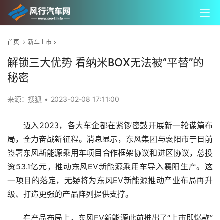
首页
新车上市
>
解锁三大优势 看纳米BOX无法被“平替”的
秘密
来源：搜狐
•
2023-02-08 17:11:00
迈入2023，各大车企都在紧锣密鼓开展新一轮谋篇布
局，全力奋战新征程。消息显示，东风集团与襄阳市于日前
签署东风新能源乘用车项目合作框架协议和进区协议，总投
资53.1亿元，推动东风EV新能源乘用车导入襄阳生产。这
一项目的落定，无疑将为东风EV新能源推动产业布局再升
级、打造更强的产品阵列提供支撑。
在产品布局上，东风EV新能源此前推出了“上市即爆款”