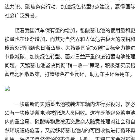
边共识、聚焦务实行动、加速绿色转型3点建议，赢得国际
社会广泛赞誉。
随着我国汽车保有量的增加，铅酸蓄电池的使用量和更
换量也在逐渐增加，而其对自然界和人体危害极大的废铅和
废液处理问题也日渐凸显。为按照国家“双碳”目标全力推进
节能减碳，加快绿色转型、面对日益严重的废铅蓄电池处理
问题，天鹅蓄电池坚决贯彻“销一收一”策略，积极落实废铅
蓄电池回收政策，打造绿色产业闭环，助力车主环保用车。
一块崭新的天鹅蓄电池被装进车辆内进行服役时，就必
须有一块废铅蓄电池被配送人员回收。这样既能避免蓄电池
内的重金属、硫酸等物质被无资质商人随意处理对社会和自
然环境造成危害，又能够将蓄电池内的可回收物进行循环再
利用，保障了自然资源的不浪费。同时，天鹅厂家会对贯彻