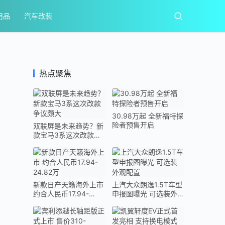
用品
汽车改装
热点聚焦
30.98万起 全新福特探
险者预售开启
双联屏是未来趋势？新
款宝马3系这次改款争
议颇大
新款日产天籁海外上市
上汽大众朗逸1.5T车型
约合人民币17.94-
申报图曝光 可选装外
24.82万
观配置