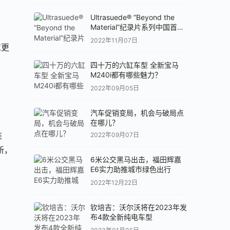
Ultrasuede® “Beyond the
Material”纪录片系列中国首发
专题论坛
2022年11月07日
求更
四十万的六缸车型 全新宝马
M240i都有哪些魅力？
2022年09月05日
汽车促销变局，机会与破局点
在哪儿？
准
2022年09月07日
新，
6米公交黑马出击，福田辉嘉
E6实力助推城市绿色出行
2022年12月22日
钦培吉：沃尔沃将在2023年发
布4款全新纯电车型