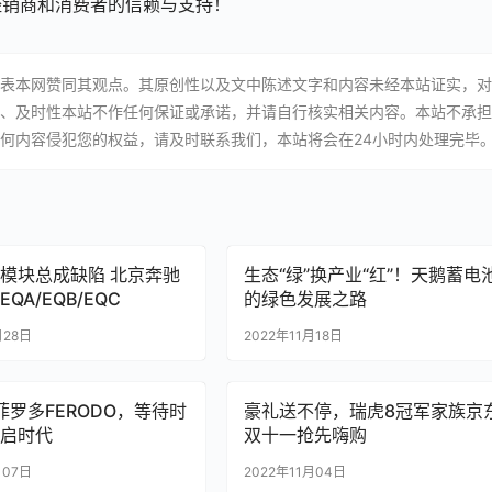
经销商和消费者的信赖与支持！
表本网赞同其观点。其原创性以及文中陈述文字和内容未经本站证实，对
、及时性本站不作任何保证或承诺，并请自行核实相关内容。本站不承担
何内容侵犯您的权益，请及时联系我们，本站将会在24小时内处理完毕
模块总成缺陷 北京奔驰
生态“绿”换产业“红”！天鹅蓄电
QA/EQB/EQC
的绿色发展之路
月28日
2022年11月18日
菲罗多FERODO，等待时
豪礼送不停，瑞虎8冠军家族京
启时代
双十一抢先嗨购
月07日
2022年11月04日