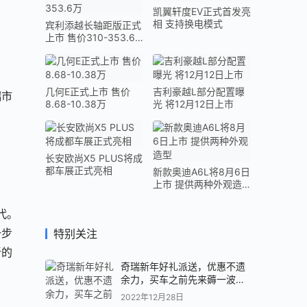
凯翼轩度EV正式首发亮
相 支持换电模式
宾利添越长轴距版正式
上市 售价310-353.6
万
几何E正式上市 售价
吉利豪越L部分配置曝
端市
8.68-10.38万
光 将12月12日上市
长安欧尚X5 PLUS将成
都车展正式亮相
新款奥迪A6L将8月6日
上市 提供两种外观造
型
代。
一步
特别关注
新的
奇瑞新年好礼派送，优惠不遗
余力，买车之前先来薅一波羊
毛吧！
2022年12月28日