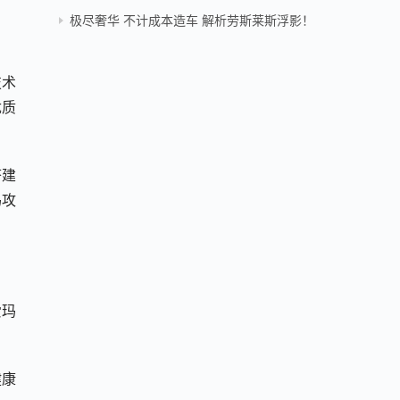
极尽奢华 不计成本造车 解析劳斯莱斯浮影！
技术
优质
搭建
玛攻
爱玛
健康