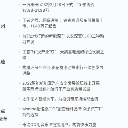
一汽丰田bZ3将2月28日正式上市 预售价
18.98-21.98万
王者之师，巅峰进阶 江铃福顺成都车展荣耀上
禹州
市，11.49万元起售
为Z世代打造的新能源车 长安深蓝SL03三种动
力齐发
生态“绿”换产业“红”！天鹅蓄电池的绿色发展之
路
迅速
构建环保产业链 骆驼蓄电池探索行业绿色发展
道路
2022智能新能源汽车安全发展论坛线上开幕，
聚焦热点议题护航汽车产业高质量发展
太仆无人智能洗车，为投资带来持续现金流
Monroe蒙诺原厂OE配套标杆品牌 众多汽车厂
以点
商的选择
级革
奇瑞QQ用音乐IP链接用户，构筑快乐力量