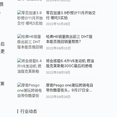
2023年01月05日
畏
。
零百加速3.9秒预计11月开始交
付 哪吒S实拍
2022年10月28日
哈弗H6销量跌出前三 DHT版
本能否挽回销量颓势？
售后
2022年09月23日
是更
将会搭载6.4升V8发动机 燃油
版克莱斯勒300C最后的绝唱
2022年09月19日
类第
摩兽Pesgo one潮玩跨骑电自
带你酷耍街头，9月27日全球
首发！
2022年09月26日
行业动态