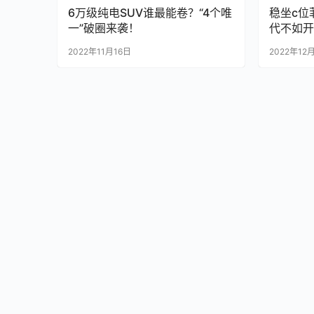
6万级纯电SUV谁最能卷？“4个唯
稳坐c位
一”破圈来袭！
代不如开
2022年11月16日
2022年12