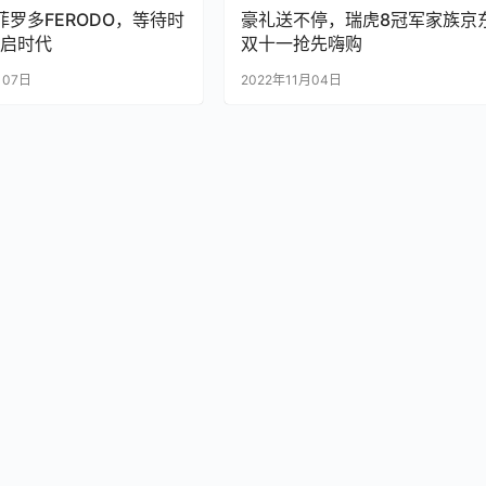
菲罗多FERODO，等待时
豪礼送不停，瑞虎8冠军家族京
启时代
双十一抢先嗨购
月07日
2022年11月04日