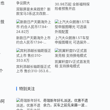
达也
30.98万起 全新福特探
险者预售开启
双联屏是未来趋势？新
款宝马3系这次改款争
议颇大
个技
新款日产天籁海外上市
上汽大众朗逸1.5T车型
约合人民币17.94-
申报图曝光 可选装外
24.82万
观配置
之
凯翼轩度EV正式首发亮
相 支持换电模式
宾利添越长轴距版正式
个
上市 售价310-353.6
万
特别关注
奇瑞新年好礼派送，优惠不遗
6阿
余力，买车之前先来薅一波羊
毛吧！