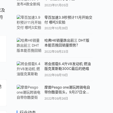
2023年01月05日
以及
符
零百加速3.9秒预计11月开始交
付 哪吒S实拍
2022年10月28日
哈弗H6销量跌出前三 DHT版
本能否挽回销量颓势？
2022年09月23日
。
将会搭载6.4升V8发动机 燃油
版克莱斯勒300C最后的绝唱
2022年09月19日
池
摩兽Pesgo one潮玩跨骑电自
带你酷耍街头，9月27日全球
首发！
2022年09月26日
行业动态