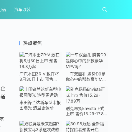
用品
汽车改装
热点聚焦
广汽本田ZR-V 致在将
一车双面孔 腾势D9是
8月30日上市 预售
你心中的那款豪华MPV
16.8万起
吗？
车企
赛道
丰田锋兰达新车型申报
图曝光 造型更运动
别克昂扬Envista正式
上市 售价15.29-17.89
基
万
能