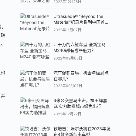
2022年12月28日
Ultrasuede® “Beyond the
Material”纪录片系列中国首发
滑，
专题论坛
2022年11月07日
比较
足。
四十万的六缸车型 全新宝马
M240i都有哪些魅力？
2022年09月05日
气也
汽车促销变局，机会与破局点
在哪儿？
2022年09月07日
，并
6米公交黑马出击，福田辉嘉
E6实力助推城市绿色出行
2022年12月22日
钦培吉：沃尔沃将在2023年发
布4款全新纯电车型