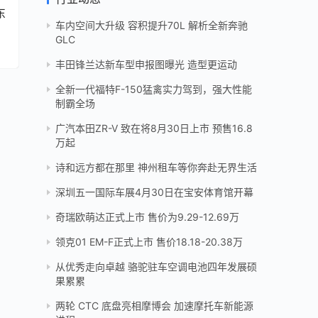
东
车内空间大升级 容积提升70L 解析全新奔驰
GLC
丰田锋兰达新车型申报图曝光 造型更运动
全新一代福特F-150猛禽实力驾到，强大性能
制霸全场
广汽本田ZR-V 致在将8月30日上市 预售16.8
万起
诗和远方都在那里 神州租车等你奔赴无界生活
深圳五一国际车展4月30日在宝安体育馆开幕
奇瑞欧萌达正式上市 售价为9.29-12.69万
领克01 EM-F正式上市 售价18.18-20.38万
从优秀走向卓越 骆驼驻车空调电池四年发展硕
果累累
两轮 CTC 底盘亮相摩博会 加速摩托车新能源